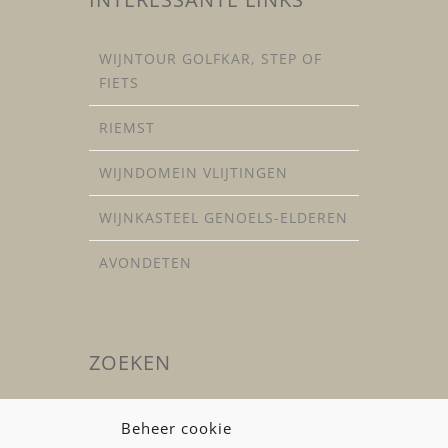
WIJNTOUR GOLFKAR, STEP OF
FIETS
RIEMST
WIJNDOMEIN VLIJTINGEN
WIJNKASTEEL GENOELS-ELDEREN
AVONDETEN
ZOEKEN
Zoeken
Beheer cookie
naar