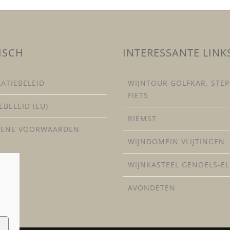
ISCH
INTERESSANTE LINK
ATIEBELEID
WIJNTOUR GOLFKAR, STEP
FIETS
EBELEID (EU)
RIEMST
MENE VOORWAARDEN
WIJNDOMEIN VLIJTINGEN
WIJNKASTEEL GENOELS-E
AVONDETEN