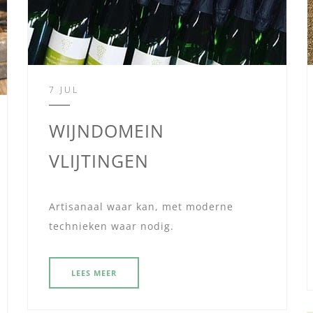
7 JUL
WIJNDOMEIN
VLIJTINGEN
Artisanaal waar kan, met moderne
technieken waar nodig.
LEES MEER