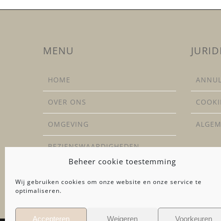
MENU
JURID
HOME
ANNUL
OVER ONS
COOKI
OMGEVING
ALGE
BEZIENSWAARDIGHEDEN
Beheer cookie toestemming
CONTACT
Wij gebruiken cookies om onze website en onze service te
optimaliseren.
Accepteren
Weigeren
Voorkeuren