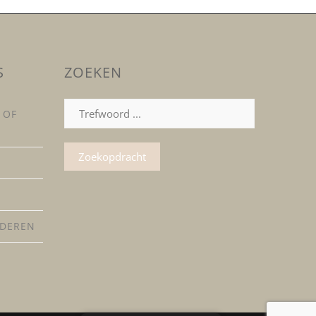
S
ZOEKEN
Zoeken
 OF
naar
:
LDEREN